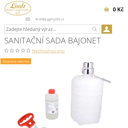
0 Kč
lindr@pygmy20k.cz
SANITAČNÍ SADA BAJONET
Neohodnoceno
Doprava zdarma