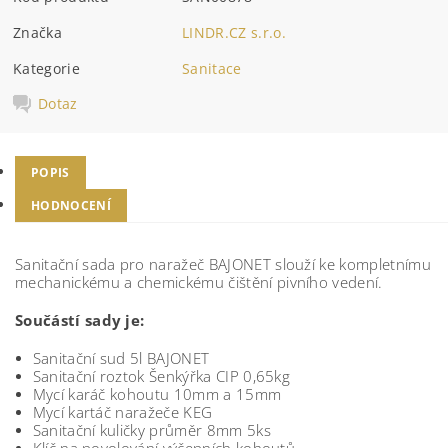
Značka
LINDR.CZ s.r.o.
Kategorie
Sanitace
Dotaz
POPIS
HODNOCENÍ
Sanitační sada pro naražeč BAJONET slouží ke kompletnímu
mechanickému a chemickému čištění pivního vedení.
Součástí sady je:
Sanitační sud 5l BAJONET
Sanitační roztok Šenkýřka CIP 0,65kg
Mycí karáč kohoutu 10mm a 15mm
Mycí kartáč naražeče KEG
Sanitační kuličky průměr 8mm 5ks